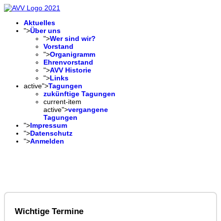
Aktuelles
">
Über uns
">
Wer sind wir?
Vorstand
">
Organigramm
Ehrenvorstand
">
AVV Historie
">
Links
active">
Tagungen
zukünftige Tagungen
current-item
active">
vergangene
Tagungen
">
Impressum
">
Datenschutz
">
Anmelden
Wichtige Termine